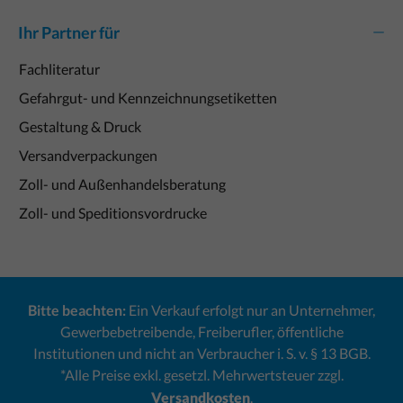
Ihr Partner für
Fachliteratur
Gefahrgut- und Kennzeichnungsetiketten
Gestaltung & Druck
Versandverpackungen
Zoll- und Außenhandelsberatung
Zoll- und Speditionsvordrucke
Bitte beachten:
Ein Verkauf erfolgt nur an Unternehmer,
Gewerbebetreibende, Freiberufler, öffentliche
Institutionen und nicht an Verbraucher i. S. v. § 13 BGB.
*Alle Preise exkl. gesetzl. Mehrwertsteuer zzgl.
Versandkosten
.