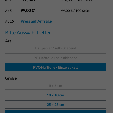
99,00 €*
Ab
5
99,00 € / 100 Stück
Preis auf Anfrage
Ab
10
Bitte Auswahl treffen
Art
Haftpapier / selbstklebend
PE-Haftfolie / selbstklebend
PVC-Haftfolie / Einzeletikett
Größe
5 x 5 cm
10 x 10 cm
25 x 25 cm