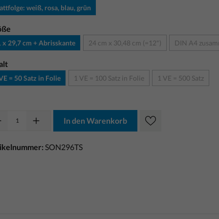
attfolge: weiß, rosa, blau, grün
öße
 x 29,7 cm + Abrisskante
24 cm x 30,48 cm (=12")
DIN A4 zusam
alt
VE = 50 Satz in Folie
1 VE = 100 Satz in Folie
1 VE = 500 Satz
In den Warenkorb
tikelnummer:
SON296TS