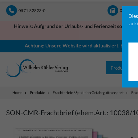
springen
Zur Hauptnavigation springen
0571 82823-0
0571 828
Dies
zu k
Hinweis: Aufgrund der Urlaubs- und Ferienzeit sowie ein
Achtung: Unsere Website wird aktualisiert. Einige B
Produkte
Home
Produkte
Frachtbriefe / Spedition Gefahrguttransport
Fra
SON-CMR-Frachtbrief (ehem.Art.: 10038/
Bildergalerie überspringen