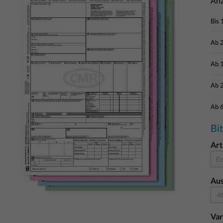
Anz
Bis
Ab
Ab
Ab
Ab
Bi
Art
En
Au
4
Var