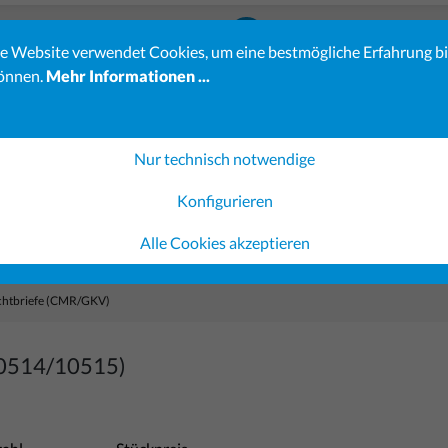
23-23
info@koehler-verlag.de
e Website verwendet Cookies, um eine bestmögliche Erfahrung b
önnen.
Mehr Informationen ...
es erhöhten Bestellaufkommens kann sich die Bearbeitung Ihrer 
Verständnis.
ereiche sind möglicherweise noch nicht vollständig verfügbar. 
Nur technisch notwendige
Konfigurieren
Gerichtsvollzieher-Shop
Ausfüllsoftware
Gestaltung 
Alle Cookies akzeptieren
chtbriefe (CMR/GKV)
10514/10515)