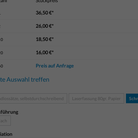
ahl
Stückpreis
36,50 €*
1
26,00 €*
2
18,50 €*
10
16,00 €*
20
Preis auf Anfrage
60
tte Auswahl treffen
dlossätze, selbstdurchschreibend
Laserfassung 80gr. Papier
Schn
sführung
fach
iation