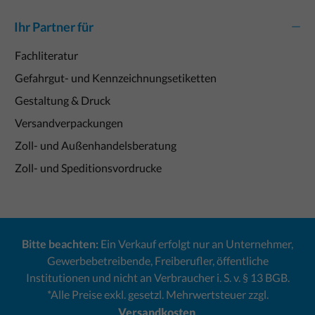
Ihr Partner für
Fachliteratur
Gefahrgut- und Kennzeichnungsetiketten
Gestaltung & Druck
Versandverpackungen
Zoll- und Außenhandelsberatung
Zoll- und Speditionsvordrucke
Bitte beachten:
Ein Verkauf erfolgt nur an Unternehmer,
Gewerbebetreibende, Freiberufler, öffentliche
Institutionen und nicht an Verbraucher i. S. v. § 13 BGB.
*Alle Preise exkl. gesetzl. Mehrwertsteuer zzgl.
Versandkosten
.