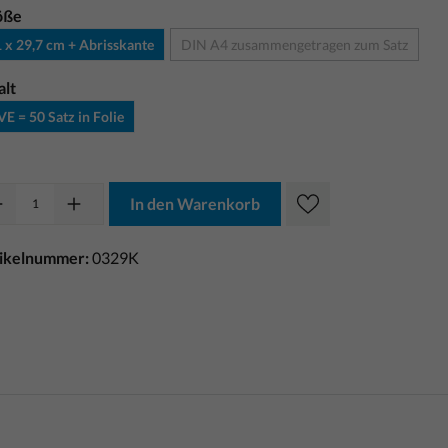
öße
 x 29,7 cm + Abrisskante
DIN A4 zusammengetragen zum Satz
alt
VE = 50 Satz in Folie
In den Warenkorb
tikelnummer:
0329K