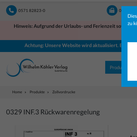
springen
Zur Hauptnavigation springen
0571 82823-0
0571 828
Dies
zu k
Hinweis: Aufgrund der Urlaubs- und Ferienzeit sowie ein
Achtung: Unsere Website wird aktualisiert. Einige B
Produkte
Home
Produkte
Zollvordrucke
0329 INF.3 Rückwarenregelung
Bildergalerie überspringen