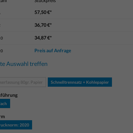
ahl
Stückpreis
57,50 €*
1
36,70 €*
2
34,87 €*
10
Preis auf Anfrage
20
tte Auswahl treffen
serfassung 80gr. Papier
Schnelltrennsatz + Kohlepapier
sführung
fach
rm
rucknorm: 2020