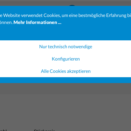
23-23
info@koehler-verlag.de
e Website verwendet Cookies, um eine bestmögliche Erfahrung b
önnen.
Mehr Informationen ...
es erhöhten Bestellaufkommens kann sich die Bearbeitung Ihrer 
Verständnis.
ereiche sind möglicherweise noch nicht vollständig verfügbar. 
Nur technisch notwendige
Konfigurieren
Gerichtsvollzieher-Shop
Ausfüllsoftware
Gestaltung 
Alle Cookies akzeptieren