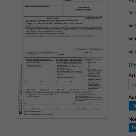
Anz
Bis
Ab
Ab
Ab
Bi
Art
La
Au
3
No
D