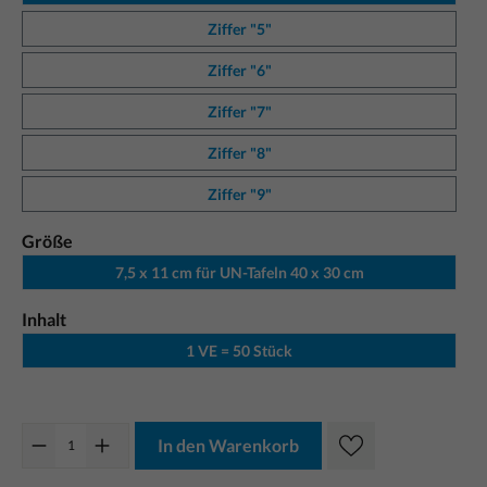
Ziffer "5"
Ziffer "6"
Ziffer "7"
Ziffer "8"
Ziffer "9"
Größe
7,5 x 11 cm für UN-Tafeln 40 x 30 cm
Inhalt
1 VE = 50 Stück
In den Warenkorb