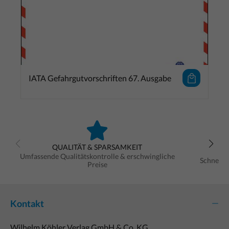
IATA Gefahrgutvorschriften 67. Ausgabe
QUALITÄT & SPARSAMKEIT
Umfassende Qualitätskontrolle & erschwingliche
Schnelle
Preise
Kontakt
Wilhelm Köhler Verlag GmbH & Co. KG