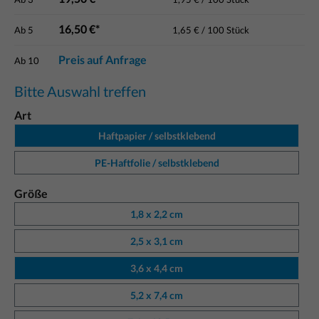
16,50 €*
Ab
5
1,65 € / 100 Stück
Preis auf Anfrage
Ab
10
Bitte Auswahl treffen
Art
Haftpapier / selbstklebend
PE-Haftfolie / selbstklebend
Größe
1,8 x 2,2 cm
2,5 x 3,1 cm
3,6 x 4,4 cm
5,2 x 7,4 cm