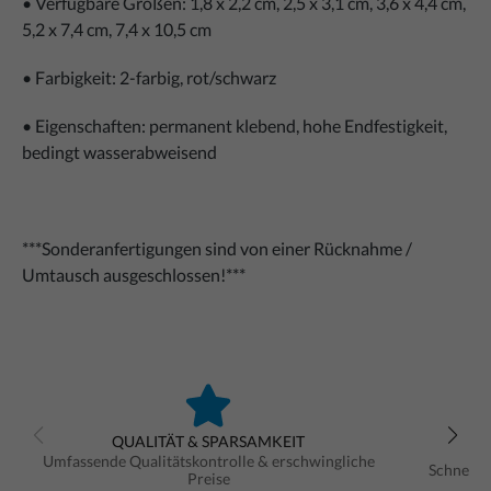
• Verfügbare Größen: 1,8 x 2,2 cm, 2,5 x 3,1 cm, 3,6 x 4,4 cm,
5,2 x 7,4 cm, 7,4 x 10,5 cm
• Farbigkeit: 2-farbig, rot/schwarz
• Eigenschaften: permanent klebend, hohe Endfestigkeit,
bedingt wasserabweisend
***Sonderanfertigungen sind von einer Rücknahme /
Umtausch ausgeschlossen!***
QUALITÄT & SPARSAMKEIT
Umfassende Qualitätskontrolle & erschwingliche
Schnelle
Preise