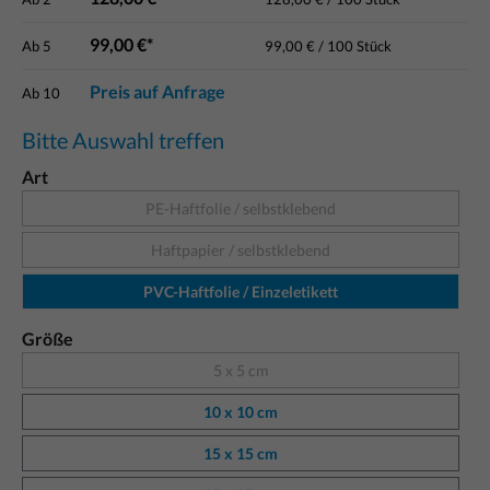
99,00 €*
Ab
5
99,00 € / 100 Stück
Preis auf Anfrage
Ab
10
Bitte Auswahl treffen
Art
PE-Haftfolie / selbstklebend
Haftpapier / selbstklebend
PVC-Haftfolie / Einzeletikett
Größe
5 x 5 cm
10 x 10 cm
15 x 15 cm