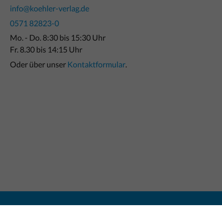
info@koehler-verlag.de
0571 82823-0
Mo. - Do. 8:30 bis 15:30 Uhr
Fr. 8.30 bis 14:15 Uhr
Oder über unser
Kontaktformular
.
Bitte beachten:
Ein Verkauf erfolgt nur an Unt