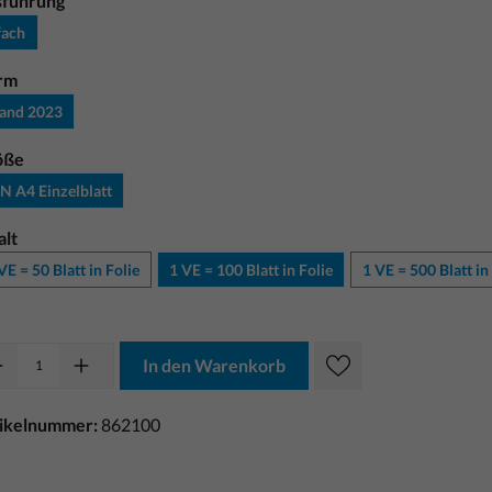
sführung
fach
rm
tand 2023
öße
N A4 Einzelblatt
alt
VE = 50 Blatt in Folie
1 VE = 100 Blatt in Folie
1 VE = 500 Blatt in
In den Warenkorb
tikelnummer:
862100