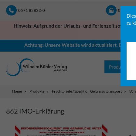
springen
Zur Hauptnavigation springen
0571 82823-0
0571 828
Dies
zu k
Hinweis: Aufgrund der Urlaubs- und Ferienzeit sowie ein
Achtung: Unsere Website wird aktualisiert. Einige B
Produkte
Home
Produkte
Frachtbriefe / Spedition Gefahrguttransport
Vor
862 IMO-Erklärung
Bildergalerie überspringen