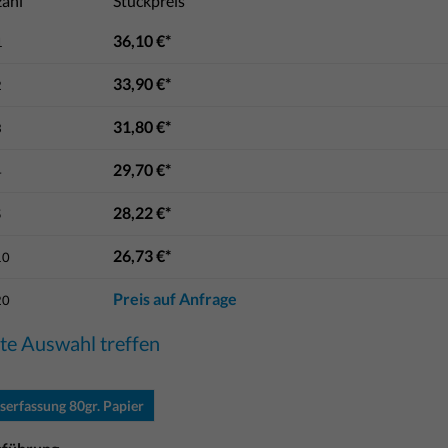
ahl
Stückpreis
36,10 €*
1
33,90 €*
2
31,80 €*
3
29,70 €*
4
28,22 €*
5
26,73 €*
10
Preis auf Anfrage
20
tte Auswahl treffen
serfassung 80gr. Papier