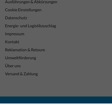
Ausführungen & Abkürzungen
Cookie Einstellungen
Datenschutz
Energie- und Logistikzuschlag
Impressum
Kontakt
Reklamation & Retoure
Umweltförderung
Über uns
Versand & Zahlung
ernehmer, Gewerbebetreibende, Freiberufler, öffentliche Institutio
*Alle Preise exkl. gesetzl. Mehrwertsteuer zzgl.
Versandkosten
.