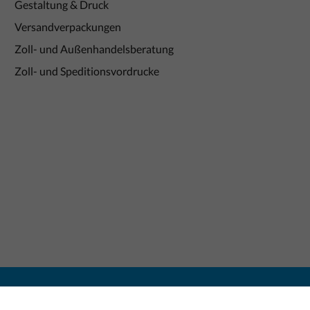
Gestaltung & Druck
Versandverpackungen
Zoll- und Außenhandelsberatung
Zoll- und Speditionsvordrucke
nen und nicht an Verbraucher i. S. v. § 13 BGB.