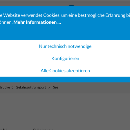
23-23
info@koehler-verlag.de
e Website verwendet Cookies, um eine bestmögliche Erfahrung b
önnen.
Mehr Informationen ...
es erhöhten Bestellaufkommens kann sich die Bearbeitung Ihrer 
Verständnis.
ereiche sind möglicherweise noch nicht vollständig verfügbar. 
Nur technisch notwendige
Konfigurieren
Gerichtsvollzieher-Shop
Ausfüllsoftware
Gestaltung 
Alle Cookies akzeptieren
drucke für Gefahrguttransport
See