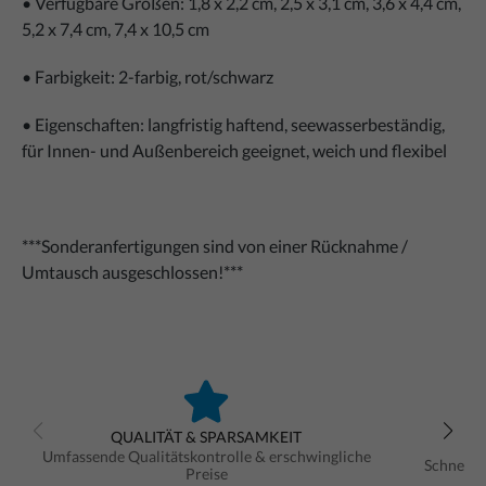
• Verfügbare Größen: 1,8 x 2,2 cm, 2,5 x 3,1 cm, 3,6 x 4,4 cm,
5,2 x 7,4 cm, 7,4 x 10,5 cm
• Farbigkeit: 2-farbig, rot/schwarz
• Eigenschaften: langfristig haftend, seewasserbeständig,
für Innen- und Außenbereich geeignet, weich und flexibel
***Sonderanfertigungen sind von einer Rücknahme /
Umtausch ausgeschlossen!***
QUALITÄT & SPARSAMKEIT
Umfassende Qualitätskontrolle & erschwingliche
Schnelle
Preise