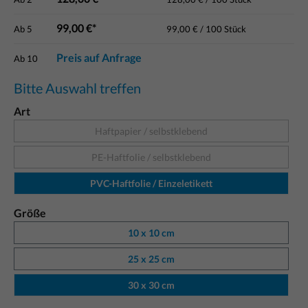
99,00 €*
Ab
5
99,00 € / 100 Stück
Preis auf Anfrage
Ab
10
Bitte Auswahl treffen
Art
Haftpapier / selbstklebend
PE-Haftfolie / selbstklebend
PVC-Haftfolie / Einzeletikett
Größe
10 x 10 cm
25 x 25 cm
30 x 30 cm