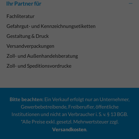
Ihr Partner für
Fachliteratur
Gefahrgut- und Kennzeichnungsetiketten
Gestaltung & Druck
Versandverpackungen
Zoll- und Außenhandelsberatung
Zoll- und Speditionsvordrucke
Bitte beachten:
Ein Verkauf erfolgt nur an Unternehmer,
Gewerbebetreibende, Freiberufler, öffentliche
Institutionen und nicht an Verbraucher i. S. v. § 13 BGB.
*Alle Preise exkl. gesetzl. Mehrwertsteuer zzgl.
Versandkosten
.