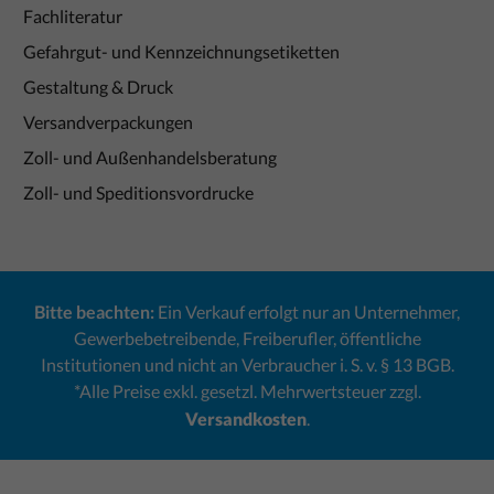
Fachliteratur
Gefahrgut- und Kennzeichnungsetiketten
Gestaltung & Druck
Versandverpackungen
Zoll- und Außenhandelsberatung
Zoll- und Speditionsvordrucke
Bitte beachten:
Ein Verkauf erfolgt nur an Unternehmer,
Gewerbebetreibende, Freiberufler, öffentliche
Institutionen und nicht an Verbraucher i. S. v. § 13 BGB.
*Alle Preise exkl. gesetzl. Mehrwertsteuer zzgl.
Versandkosten
.