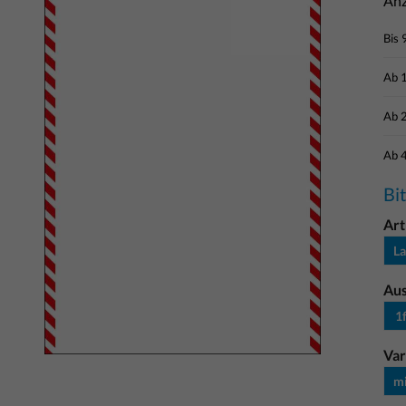
Anz
Bis
Ab
Ab
Ab
Bi
Art
La
Au
1
Var
mi