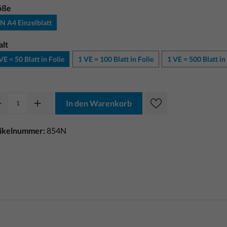
öße
N A4 Einzelblatt
alt
VE = 50 Blatt in Folie
1 VE = 100 Blatt in Folie
1 VE = 500 Blatt in
In den Warenkorb
tikelnummer:
854N