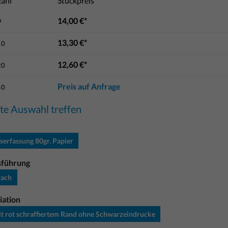
ahl
Stückpreis
14,00 €*
9
13,30 €*
10
12,60 €*
20
Preis auf Anfrage
40
tte Auswahl treffen
serfassung 80gr. Papier
sführung
fach
iation
t rot schraffiertem Rand ohne Schwarzeindrucke