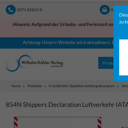
springen
Zur Hauptnavigation springen
0571 82823-0
0571 828
Dies
zu k
Hinweis: Aufgrund der Urlaubs- und Ferienzeit sowie ein
Achtung: Unsere Website wird aktualisiert. Einige B
Produkte
Home
Produkte
Frachtbriefe / Spedition Gefahrguttransport
Vor
854N Shippers Declaration Luftverkehr IATA 
Bildergalerie überspringen