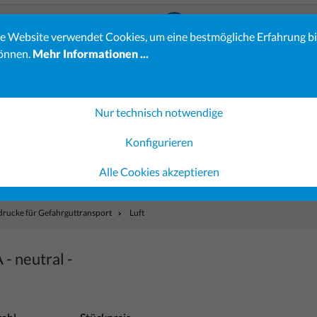
23-23
info@koehler-verlag.de
e Website verwendet Cookies, um eine bestmögliche Erfahrung b
önnen.
Mehr Informationen ...
es erhöhten Bestellaufkommens kann sich die Bearbeitung Ihrer 
Verständnis.
ereiche sind möglicherweise noch nicht vollständig verfügbar. 
Nur technisch notwendige
Konfigurieren
Gerichtsvollzieher-Shop
Ausfüllsoftware
Gestaltung 
Alle Cookies akzeptieren
drucke für Gefahrguttransport
Luft
- neutral -