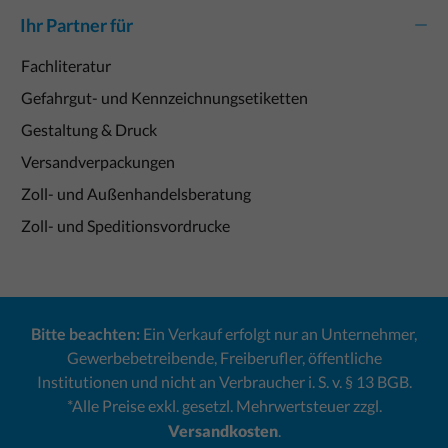
Ihr Partner für
Fachliteratur
Gefahrgut- und Kennzeichnungsetiketten
Gestaltung & Druck
Versandverpackungen
Zoll- und Außenhandelsberatung
Zoll- und Speditionsvordrucke
Bitte beachten:
Ein Verkauf erfolgt nur an Unternehmer,
Gewerbebetreibende, Freiberufler, öffentliche
Institutionen und nicht an Verbraucher i. S. v. § 13 BGB.
*Alle Preise exkl. gesetzl. Mehrwertsteuer zzgl.
Versandkosten
.