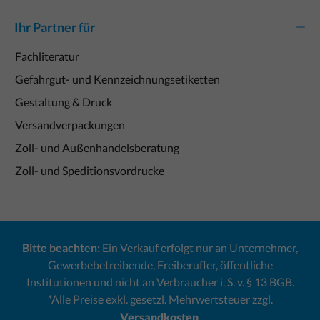
Ihr Partner für
Fachliteratur
Gefahrgut- und Kennzeichnungsetiketten
Gestaltung & Druck
Versandverpackungen
Zoll- und Außenhandelsberatung
Zoll- und Speditionsvordrucke
Bitte beachten:
Ein Verkauf erfolgt nur an Unternehmer,
Gewerbebetreibende, Freiberufler, öffentliche
Institutionen und nicht an Verbraucher i. S. v. § 13 BGB.
*Alle Preise exkl. gesetzl. Mehrwertsteuer zzgl.
Versandkosten
.