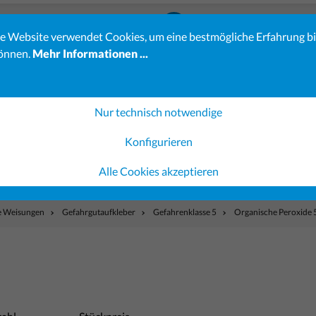
23-23
info@koehler-verlag.de
e Website verwendet Cookies, um eine bestmögliche Erfahrung b
önnen.
Mehr Informationen ...
es erhöhten Bestellaufkommens kann sich die Bearbeitung Ihrer 
Verständnis.
ereiche sind möglicherweise noch nicht vollständig verfügbar. 
Nur technisch notwendige
Konfigurieren
Gerichtsvollzieher-Shop
Ausfüllsoftware
Gestaltung 
Alle Cookies akzeptieren
he Weisungen
Gefahrgutaufkleber
Gefahrenklasse 5
Organische Peroxide 