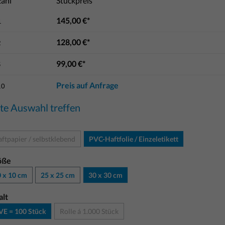
ahl
Stückpreis
145,00 €*
1
128,00 €*
2
99,00 €*
5
Preis auf Anfrage
10
tte Auswahl treffen
ftpapier / selbstklebend
PVC-Haftfolie / Einzeletikett
öße
 x 10 cm
25 x 25 cm
30 x 30 cm
alt
VE = 100 Stück
Rolle á 1.000 Stück