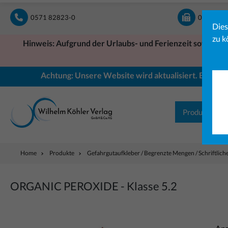
springen
Zur Hauptnavigation springen
0571 82823-0
0571 828
Dies
zu k
Hinweis: Aufgrund der Urlaubs- und Ferienzeit sowie ein
Achtung: Unsere Website wird aktualisiert. Einige B
Produkte
Home
Produkte
Gefahrgutaufkleber / Begrenzte Mengen / Schriftlic
ORGANIC PEROXIDE - Klasse 5.2
Bildergalerie überspringen