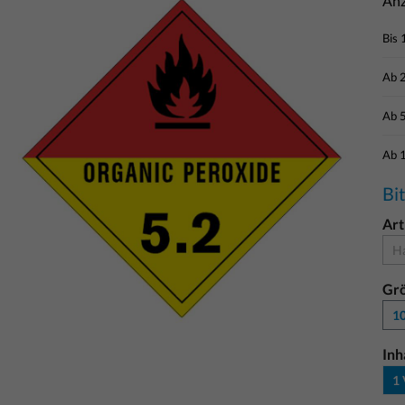
Anz
Bis
Ab
Ab
Ab
Bi
Art
Ha
Gr
10
Inh
1 