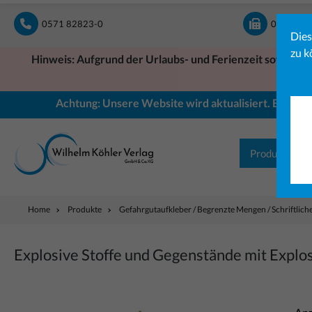
springen
Zur Hauptnavigation springen
0571 82823-0
0571 828
Dies
zu k
Hinweis: Aufgrund der Urlaubs- und Ferienzeit sowie ein
Achtung: Unsere Website wird aktualisiert. Einige B
Produkte
Home
Produkte
Gefahrgutaufkleber / Begrenzte Mengen / Schriftlic
Explosive Stoffe und Gegenstände mit Explos
Bildergalerie überspringen