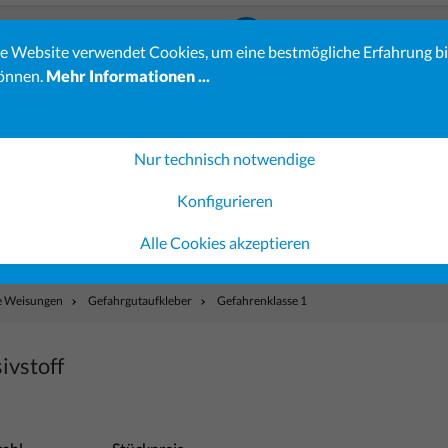
23-23
info@koehler-verlag.de
e Website verwendet Cookies, um eine bestmögliche Erfahrung b
önnen.
Mehr Informationen ...
es erhöhten Bestellaufkommens kann sich die Bearbeitung Ihrer 
Verständnis.
ereiche sind möglicherweise noch nicht vollständig verfügbar. 
Nur technisch notwendige
Konfigurieren
Gerichtsvollzieher-Shop
Ausfüllsoftware
Gestaltung 
Alle Cookies akzeptieren
he Weisungen
Gefahrgutaufkleber
Gefahrenklasse 1
ivstoff