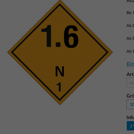
Anz
Bis
Ab
Ab
Ab
Bi
Art
Ha
Gr
10
Inh
1 